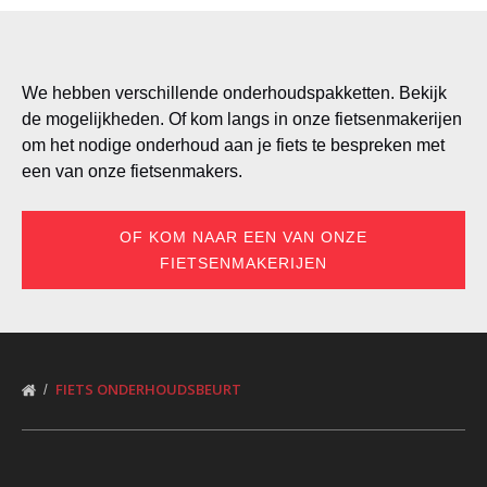
in
new
window)
We hebben verschillende onderhoudspakketten. Bekijk
de mogelijkheden. Of kom langs in onze fietsenmakerijen
om het nodige onderhoud aan je fiets te bespreken met
een van onze fietsenmakers.
OF KOM NAAR EEN VAN ONZE
FIETSENMAKERIJEN
FIETS ONDERHOUDSBEURT