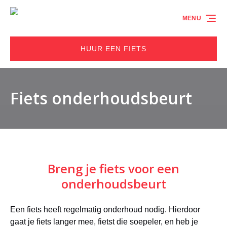
Ga naar de primaire navigatie
Ga naar inhoud
Ga naar voettekst
MENU
HUUR EEN FIETS
Fiets onderhoudsbeurt
Breng je fiets voor een
onderhoudsbeurt
Een fiets heeft regelmatig onderhoud nodig. Hierdoor
gaat je fiets langer mee, fietst die soepeler, en heb je