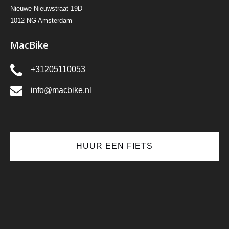
Nieuwe Nieuwstraat 19D
1012 NG Amsterdam
MacBike
+31205110053
info@macbike.nl
HUUR EEN FIETS
(opens
in
new
window)