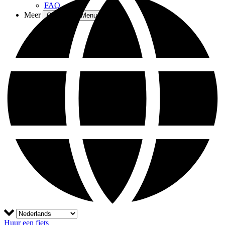
FAQ
Meer
Open More Menu
Huur een fiets