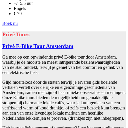
+/- 5.5 uur
Engels
€ 79
Boek nu
Privé Tours
Privé E-Bike Tour Amsterdam
Ga mee op een opwindende privé E-bike tour door Amsterdam,
waarbij je de mooiste en meest intrigerende bezienswaardigheden
van de stad ontdekt, terwijl je geniet van het comfort en gemak van
een elektrische fiets.
Glijd moeiteloos door de straten terwijl je ervaren gids boeiende
verhalen vertelt over de rijke en eigenzinnige geschiedenis van
Amsterdam, samen met zijn of haar unieke observaties en meningen.
Onze E-bike tours bieden de mogelijkheid om gemakkelijk te
stoppen bij charmante lokale cafés, waar je kunt genieten van een
verfrissend warm of koud drankje, of zelfs een bezoek kunt brengen
aan een van onze levendige lokale markten om heerlijke
Nederlandse lekkernijen te proeven. (drankjes zijn niet inbegrepen).
Heb je specifieke wensen of voorkeuren? Laat het eenvoudig weten