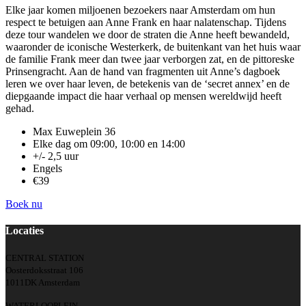
Elke jaar komen miljoenen bezoekers naar Amsterdam om hun
respect te betuigen aan Anne Frank en haar nalatenschap. Tijdens
deze tour wandelen we door de straten die Anne heeft bewandeld,
waaronder de iconische Westerkerk, de buitenkant van het huis waar
de familie Frank meer dan twee jaar verborgen zat, en de pittoreske
Prinsengracht. Aan de hand van fragmenten uit Anne’s dagboek
leren we over haar leven, de betekenis van de ‘secret annex’ en de
diepgaande impact die haar verhaal op mensen wereldwijd heeft
gehad.
Max Euweplein 36
Elke dag om 09:00, 10:00 en 14:00
+/- 2,5 uur
Engels
€39
Boek nu
Locaties
CENTRAL STATION
Oosterdoksstraat 106
1011DK Amsterdam
WATERLOOPLEIN