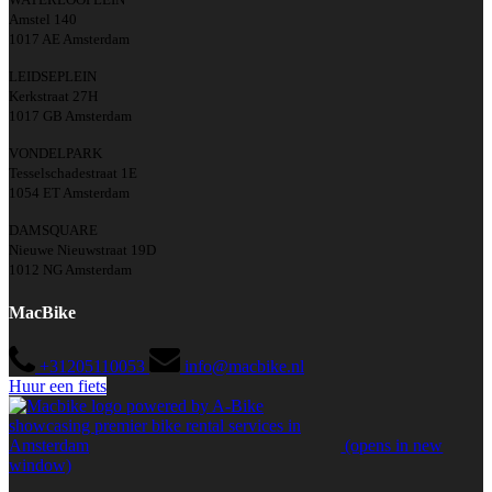
Amstel 140
1017 AE Amsterdam
LEIDSEPLEIN
Kerkstraat 27H
1017 GB Amsterdam
VONDELPARK
Tesselschadestraat 1E
1054 ET Amsterdam
DAMSQUARE
Nieuwe Nieuwstraat 19D
1012 NG Amsterdam
MacBike
+31205110053
info@macbike.nl
Huur een fiets
(opens in new
window)