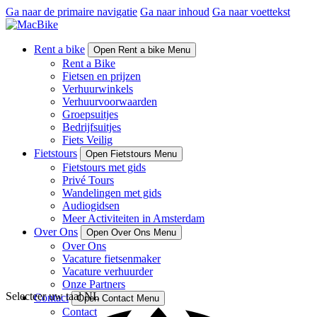
Ga naar de primaire navigatie
Ga naar inhoud
Ga naar voettekst
Rent a bike
Open Rent a bike Menu
Rent a Bike
Fietsen en prijzen
Verhuurwinkels
Verhuurvoorwaarden
Groepsuitjes
Bedrijfsuitjes
Fiets Veilig
Fietstours
Open Fietstours Menu
Fietstours met gids
Privé Tours
Wandelingen met gids
Audiogidsen
Meer Activiteiten in Amsterdam
Over Ons
Open Over Ons Menu
Over Ons
Vacature fietsenmaker
Vacature verhuurder
Onze Partners
Selecteer uw taal
NL
Contact
Open Contact Menu
Contact