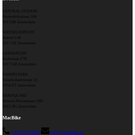
CENTRAL STATION
Oosterdoksstraat 106
1011DK Amsterdam
WATERLOOPLEIN
Amstel 140
1017 AE Amsterdam
LEIDSEPLEIN
Kerkstraat 27H
1017 GB Amsterdam
VONDELPARK
Tesselschadestraat 1E
1054 ET Amsterdam
DAMSQUARE
Nieuwe Nieuwstraat 19D
1012 NG Amsterdam
MacBike
+31205110053
info@macbike.nl