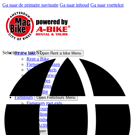
Ga naar de primaire navigatie
Ga naar inhoud
Ga naar voettekst
Selecteer uw taal
NL
Rent a bike
Open Rent a bike Menu
Rent a Bike
Fietsen en prijzen
Verhuurwinkels
Verhuurvoorwaarden
Groepsuitjes
Bedrijfsuitjes
Fiets Veilig
Fietstours
Open Fietstours Menu
Fietstours met gids
Privé Tours
Wandelingen met gids
Audiogidsen
Meer Activiteiten in Amsterdam
Over Ons
Open Over Ons Menu