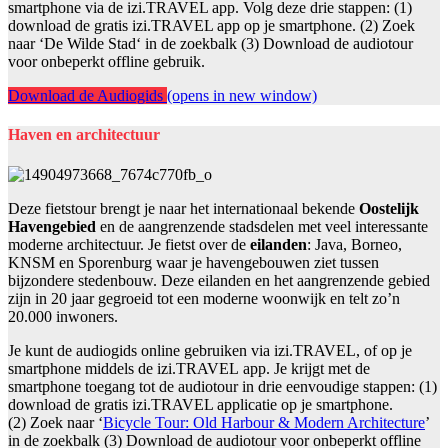
smartphone via de izi.TRAVEL app. Volg deze drie stappen: (1)
download de gratis izi.TRAVEL app op je smartphone. (2) Zoek
naar ‘De Wilde Stad‘ in de zoekbalk (3) Download de audiotour
voor onbeperkt offline gebruik.
Download de Audiogids
(opens in new window)
Haven en architectuur
Deze fietstour brengt je naar het internationaal bekende
Oostelijk
Havengebied
en de aangrenzende stadsdelen met veel interessante
moderne architectuur. Je fietst over de
eilanden
: Java, Borneo,
KNSM en Sporenburg waar je havengebouwen ziet tussen
bijzondere stedenbouw. Deze eilanden en het aangrenzende gebied
zijn in 20 jaar gegroeid tot een moderne woonwijk en telt zo’n
20.000 inwoners.
Je kunt de audiogids online gebruiken via izi.TRAVEL, of op je
smartphone middels de izi.TRAVEL app. Je krijgt met de
smartphone toegang tot de audiotour in drie eenvoudige stappen: (1)
download de gratis izi.TRAVEL applicatie op je smartphone.
(2) Zoek naar ‘
Bicycle Tour: Old Harbour & Modern Architecture
’
in de zoekbalk (3) Download de audiotour voor onbeperkt offline