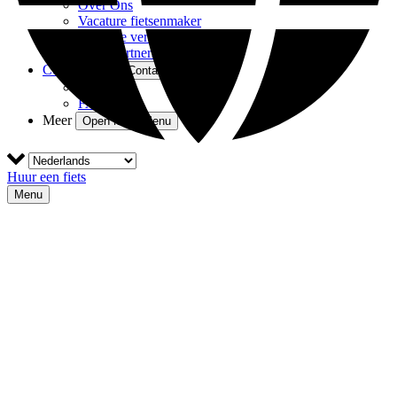
Over Ons
Vacature fietsenmaker
Vacature verhuurder
Onze Partners
Contact
Open Contact Menu
Contact
FAQ
Meer
Open More Menu
Huur een fiets
Menu