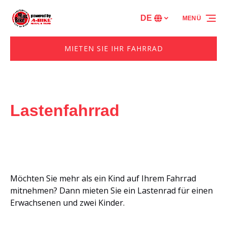
Zur Primärnavigation springen
Zum Inhalt springen
Zur Fußzeile springen
DE
MENÜ
Wählen
Sie
Ihre
MIETEN SIE IHR FAHRRAD
Sprache
Lastenfahrrad
Möchten Sie mehr als ein Kind auf Ihrem Fahrrad
mitnehmen? Dann mieten Sie ein Lastenrad für einen
Erwachsenen und zwei Kinder.