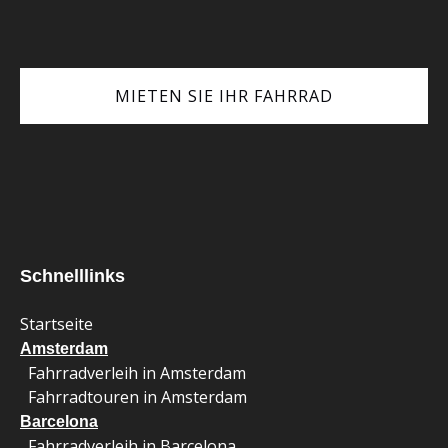
MIETEN SIE IHR FAHRRAD
(opens
in
new
window)
Schnelllinks
Startseite
Amsterdam
Fahrradverleih in Amsterdam
Fahrradtouren in Amsterdam
Barcelona
Fahrradverleih in Barcelona