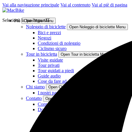
Vai alla navigazione principale
Vai al contenuto
Vai al piè di pagina
Seleziona la tua lingua
IT
Più
Open More Menu
Noleggio di biciclette
Open Noleggio di biciclette Menu
Bici e prezzi
Negozi
Condizioni di noleggio
Ciclismo sicuro
Tour in bicicletta
Open Tour in bicicletta Menu
Visite guidate
Tour privati
Tour guidati a piedi
Guide audio
Cose da fare ad Amsterdam
Chi siamo
Open Chi siamo Menu
I nostri partner
Contatto
Open Contatto Menu
Contatto
Domande frequenti