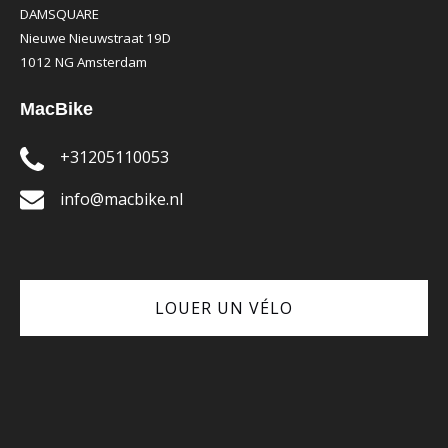
DAMSQUARE
Nieuwe Nieuwstraat 19D
1012 NG Amsterdam
MacBike
+31205110053
info@macbike.nl
LOUER UN VÉLO
(opens
in
new