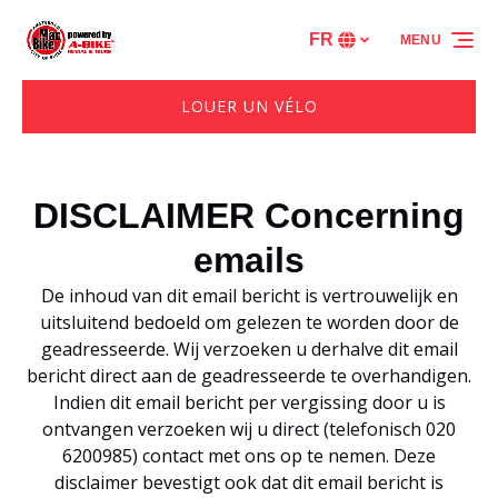
Aller à la navigation principale
Aller au contenu
Aller au pied de page
FR
MENU
Sélectionnez
votre
langue
LOUER UN VÉLO
DISCLAIMER Concerning
emails
De inhoud van dit email bericht is vertrouwelijk en
uitsluitend bedoeld om gelezen te worden door de
geadresseerde. Wij verzoeken u derhalve dit email
bericht direct aan de geadresseerde te overhandigen.
Indien dit email bericht per vergissing door u is
ontvangen verzoeken wij u direct (telefonisch 020
6200985) contact met ons op te nemen. Deze
disclaimer bevestigt ook dat dit email bericht is